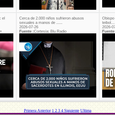
 el
Cerca de 2.000 niños sufrieron abusos
Obispo 
sexuales a manos de ......
teibol….
2026-07-26
2026-0
 +
Fuente :
Cortesía: Blu Radio
Fuente 
Primera
Anterior
1
2
3
4
Siguiente
Ultima