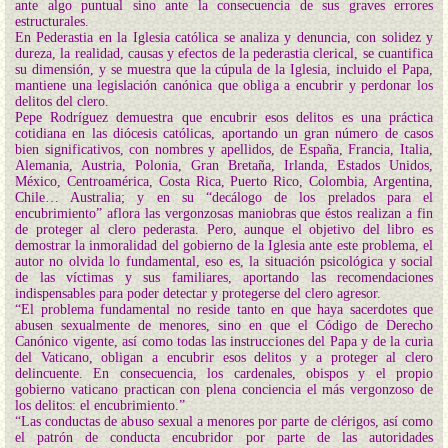
ante algo puntual sino ante la consecuencia de sus graves errores
estructurales.
En Pederastia en la Iglesia católica se analiza y denuncia, con solidez y
dureza, la realidad, causas y efectos de la pederastia clerical, se cuantifica
su dimensión, y se muestra que la cúpula de la Iglesia, incluido el Papa,
mantiene una legislación canónica que obliga a encubrir y perdonar los
delitos del clero.
Pepe Rodríguez demuestra que encubrir esos delitos es una práctica
cotidiana en las diócesis católicas, aportando un gran número de casos
bien significativos, con nombres y apellidos, de España, Francia, Italia,
Alemania, Austria, Polonia, Gran Bretaña, Irlanda, Estados Unidos,
México, Centroamérica, Costa Rica, Puerto Rico, Colombia, Argentina,
Chile… Australia; y en su “decálogo de los prelados para el
encubrimiento” aflora las vergonzosas maniobras que éstos realizan a fin
de proteger al clero pederasta. Pero, aunque el objetivo del libro es
demostrar la inmoralidad del gobierno de la Iglesia ante este problema, el
autor no olvida lo fundamental, eso es, la situación psicológica y social
de las víctimas y sus familiares, aportando las recomendaciones
indispensables para poder detectar y protegerse del clero agresor.
“El problema fundamental no reside tanto en que haya sacerdotes que
abusen sexualmente de menores, sino en que el Código de Derecho
Canónico vigente, así como todas las instrucciones del Papa y de la curia
del Vaticano, obligan a encubrir esos delitos y a proteger al clero
delincuente. En consecuencia, los cardenales, obispos y el propio
gobierno vaticano practican con plena conciencia el más vergonzoso de
los delitos: el encubrimiento.”
“Las conductas de abuso sexual a menores por parte de clérigos, así como
el patrón de conducta encubridor por parte de las autoridades