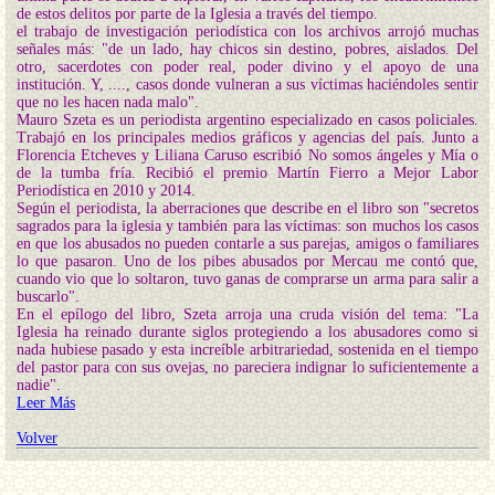
de estos delitos por parte de la Iglesia a través del tiempo.
el trabajo de investigación periodística con los archivos arrojó muchas
señales más: "de un lado, hay chicos sin destino, pobres, aislados. Del
otro, sacerdotes con poder real, poder divino y el apoyo de una
institución. Y, ...., casos donde vulneran a sus víctimas haciéndoles sentir
que no les hacen nada malo".
Mauro Szeta es un periodista argentino especializado en casos policiales.
Trabajó en los principales medios gráficos y agencias del país. Junto a
Florencia Etcheves y Liliana Caruso escribió No somos ángeles y Mía o
de la tumba fría. Recibió el premio Martín Fierro a Mejor Labor
Periodística en 2010 y 2014.
Según el periodista, la aberraciones que describe en el libro son "secretos
sagrados para la iglesia y también para las víctimas: son muchos los casos
en que los abusados no pueden contarle a sus parejas, amigos o familiares
lo que pasaron. Uno de los pibes abusados por Mercau me contó que,
cuando vio que lo soltaron, tuvo ganas de comprarse un arma para salir a
buscarlo".
En el epílogo del libro, Szeta arroja una cruda visión del tema: "La
Iglesia ha reinado durante siglos protegiendo a los abusadores como si
nada hubiese pasado y esta increíble arbitrariedad, sostenida en el tiempo
del pastor para con sus ovejas, no pareciera indignar lo suficientemente a
nadie".
Leer Más
Volver