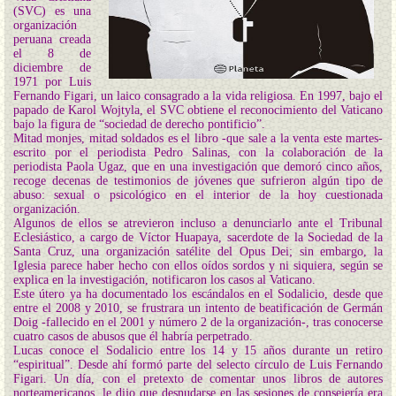
(SVC) es una
organización
peruana creada
el 8 de
diciembre de
1971 por Luis
Fernando Figari, un laico consagrado a la vida religiosa. En 1997, bajo el
papado de Karol Wojtyla, el SVC obtiene el reconocimiento del Vaticano
bajo la figura de “sociedad de derecho pontificio”.
Mitad monjes, mitad soldados es el libro -que sale a la venta este martes-
escrito por el periodista Pedro Salinas, con la colaboración de la
periodista Paola Ugaz, que en una investigación que demoró cinco años,
recoge decenas de testimonios de jóvenes que sufrieron algún tipo de
abuso: sexual o psicológico en el interior de la hoy cuestionada
organización.
Algunos de ellos se atrevieron incluso a denunciarlo ante el Tribunal
Eclesiástico, a cargo de Víctor Huapaya, sacerdote de la Sociedad de la
Santa Cruz, una organización satélite del Opus Dei; sin embargo, la
Iglesia parece haber hecho con ellos oídos sordos y ni siquiera, según se
explica en la investigación, notificaron los casos al Vaticano.
Este útero ya ha documentado los escándalos en el Sodalicio, desde que
entre el 2008 y 2010, se frustrara un intento de beatificación de Germán
Doig -fallecido en el 2001 y número 2 de la organización-, tras conocerse
cuatro casos de abusos que él habría perpetrado.
Lucas conoce el Sodalicio entre los 14 y 15 años durante un retiro
“espiritual”. Desde ahí formó parte del selecto círculo de Luis Fernando
Figari. Un día, con el pretexto de comentar unos libros de autores
norteamericanos, le dijo que desnudarse en las sesiones de consejería era