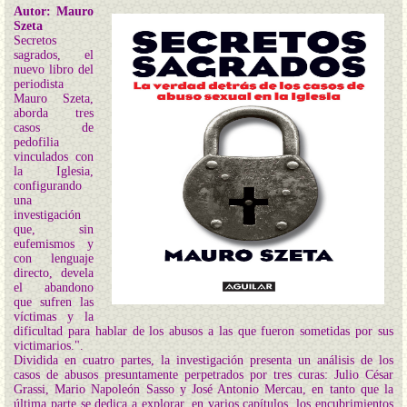
Autor: Mauro
Szeta
Secretos
sagrados, el
nuevo libro del
periodista
Mauro Szeta,
aborda tres
casos de
pedofilia
vinculados con
la Iglesia,
configurando
una
investigación
que, sin
eufemismos y
con lenguaje
directo, devela
el abandono
que sufren las
víctimas y la
dificultad para hablar de los abusos a las que fueron sometidas por sus
victimarios.".
Dividida en cuatro partes, la investigación presenta un análisis de los
casos de abusos presuntamente perpetrados por tres curas: Julio César
Grassi, Mario Napoleón Sasso y José Antonio Mercau, en tanto que la
última parte se dedica a explorar, en varios capítulos, los encubrimientos