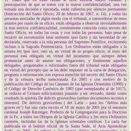
preocupación de que se traten con la mayor confidencialidad, una vez
tomada una decisión y ejecutada, están cubiertas por silencio permanente
(Instrucción del Santo Oficio, 20 de febrero de 1867, n. 14), y todas las
personas asociadas de algún modo con el tribunal, o conocedoras de estos
asuntos por razón de su oficio, están obligadas a observar inviolablemente
la más estricta confidencialidad, comúnmente conocida como secreto del
Santo Oficio, en todas las cosas y con todas las personas, bajo pena de
incurrir en excomunión latae sententie ipso facto y sin necesidad de ser
declarada, reservada a la sola persona del Supremo Pontífice, excluyendo
incluso a la Sagrada Penitenciaría. Los Ordinarios están obligados a la
misma ley ipso iure, esto es, en virtud de su propio oficio; el resto del
personal está obligado en virtud del juramento que siempre deben
pronunciar antes de asumir sus obligaciones; y finalmente aquellos
delegados, preguntados o informados fuera del tribunal están obligados
en virtud del precepto que se les debe imponer en la carta de delegación,
pregunta o información con expresa mención del secreto del Santo Oficio
y de la censura arriba mencionada. En 2001 y con motivo de la
publicación del Código de los Cánones de las Iglesias Orientales (1990) y
el Código de Derecho Canónico de 1983 (que reemplazaba al de 1917),
se redacto el Crimen sollicitationis pasando a ser revisado, dando como
resultado la epístola De delictis gravioribus (ambos documentos secretos e
internos). De delictis gravioribus ( del Latín – para los “delitos más
graves en”) fue una carta escrita el 18 de mayo de 2001 por el entonces
cardenal Joseph Ratzinger, Prefecto de la Congregación para la Doctrina
de la Fe, a todos los Obispos de la Iglesia Católica y los otros Ordinarios
cuestión, incluidas las de la Iglesias orientales católicas. La carta fue
publicada en el boletín oficial de la Santa Sede, el Acta Apostolicae
Sedis, en 2001. Se refiere a “las graves delitos más reservados a la