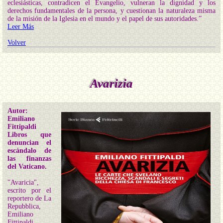
eclesiásticas, contradicen el Evangelio, vulneran la dignidad y los
derechos fundamentales de la persona, y cuestionan la naturaleza misma
de la misión de la Iglesia en el mundo y el papel de sus autoridades.”
Leer Más
Volver
Avarizia
Autor:
Emiliano
Fittipaldi
Libros que
denuncian el
escándalo de
las finanzas
del Vaticano.
"Avaricia",
escrito por el
reportero de La
Repubblica,
Emiliano
Fittipaldi,