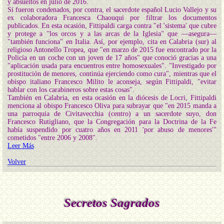
y absueltos en julio de 2016.
Sí fueron condenados, por contra, el sacerdote español Lucio Vallejo y su
ex colaboradora Francesca Chaouqui por filtrar los documentos
publicados. En esta ocasión, Fittipaldi carga contra "el 'sistema' que cubre
y protege a "los orcos y a las arcas de la Iglesia" que —asegura—
"también funciona" en Italia. Así, por ejemplo, cita en Calabria (sur) al
religioso Antonello Tropea, que "en marzo de 2015 fue encontrado por la
Policía en un coche con un joven de 17 años" que conoció gracias a una
"aplicación usada para encuentros entre homosexuales". "Investigado por
prostitución de menores, continúa ejerciendo como cura", mientras que el
obispo italiano Francesco Milito le aconseja, según Fittipaldi, "evitar
hablar con los carabineros sobre estas cosas".
También en Calabria, en esta ocasión en la diócesis de Locri, Fittipaldi
menciona al obispo Francesco Oliva para subrayar que "en 2015 manda a
una parroquia de Civitavecchia (centro) a un sacerdote suyo, don
Francesco Rutigliano, que la Congregación para la Doctrina de la Fe
había suspendido por cuatro años en 2011 'por abuso de menores'"
cometidos "entre 2006 y 2008".
Leer Más
Volver
Secretos Sagrados