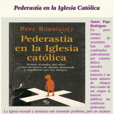
Pederastía en la Iglesia Católica
Autor: Pepe
Rodriguez
En poco
tiempo,
cientos de
sacerdotes
han sido
condenados
judicialmente
por cometer
delitos
sexuales
contra
menores y un
buen número
de obispos
han cesado de
sus cargos al
hacerse
públicas sus
conductas
pederastas.
La Iglesia esconde y minimiza este tremendo problema, pero no estamos