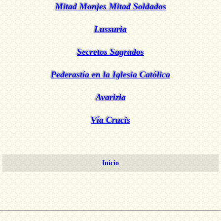
Mitad Monjes Mitad Soldados
Lussuria
Secretos Sagrados
Pederastía en la Iglesia Católica
Avarizia
Vía Crucis
Inicio