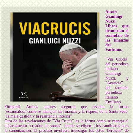
Autor:
Gianluigi
Nuzzi
Libros que
denuncian el
escándalo de
las finanzas
del
Vaticano.
"Via Crucis"
del periodista
italiano
Gianluigi
Nuzzi, y
"Avaricia"
del también
periodista
italiano
Emiliano
Fittipaldi. Ambos autores aseguran que revelan la forma
"escandalosa"como se manejan las finanzas y la riqueza de la Santa Sede,
"la mala gestión y la resistencia interna"
Otra de las revelaciones de "Vía Crucis" es la forma como se maneja el
departamento "creador de santos", donde se eligen a los candidatos para
la canonización. El proceso involucra investigar los actos "heroicos" de