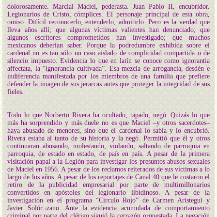
dolorosamente. Marcial Maciel, pederasta. Juan Pablo II, encubridor.
Legionarios de Cristo, cómplices. El personaje principal de esta obra,
omiso. Difícil reconocerlo, entenderlo, admitirlo. Pero es la verdad que
lleva años allí; que algunas víctimas valientes han denunciado; que
algunos escritores comprometidos han investigado; que muchos
mexicanos deberían saber. Porque la podredumbre exhibida sobre el
cardenal no es tan sólo un caso aislado de complicidad compartida o de
silencio impuesto. Evidencia lo que en latín se conoce como ignorantia
affectata, la “ignorancia cultivada”. Esa mezcla de arrogancia, desdén e
indiferencia manifestada por los miembros de una familia que prefiere
defender la imagen de sus jerarcas antes que proteger la integridad de sus
fieles.
Todo lo que Norberto Rivera ha ocultado, tapado, negó. Quizás lo que
más ha sorprendido y más duele no es que Maciel –y otros sacerdotes–
haya abusado de menores, sino que el cardenal lo sabía y lo encubrió.
Rivera estaba al tanto de su historia y la negó. Permitió que él y otros
continuaran abusando, molestando, violando, saltando de parroquia en
parroquia, de estado en estado, de país en país. A pesar de la primera
visitación papal a la Legión para investigar los presuntos abusos sexuales
de Maciel en 1956. A pesar de los reclamos reiterados de sus víctimas a lo
largo de los años. A pesar de los reportajes de Canal 40 que le costaron el
retiro de la publicidad empresarial por parte de multimillonarios
convertidos en apóstoles del legionario libidinoso. A pesar de la
investigación en el programa “Círculo Rojo” de Carmen Aristegui y
Javier Solór¬zano. Ante la evidencia acumulada de comportamiento
criminal por parte del clérigo siguió la cerrazón orquestada. La negación