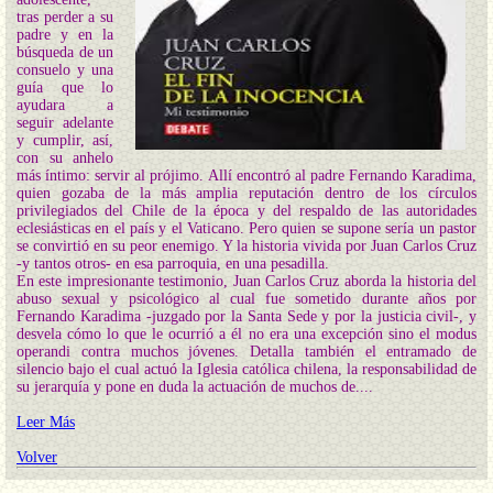
tras perder a su
padre y en la
búsqueda de un
consuelo y una
guía que lo
ayudara a
seguir adelante
y cumplir, así,
con su anhelo
más íntimo: servir al prójimo. Allí encontró al padre Fernando Karadima,
quien gozaba de la más amplia reputación dentro de los círculos
privilegiados del Chile de la época y del respaldo de las autoridades
eclesiásticas en el país y el Vaticano. Pero quien se supone sería un pastor
se convirtió en su peor enemigo. Y la historia vivida por Juan Carlos Cruz
-y tantos otros- en esa parroquia, en una pesadilla.
En este impresionante testimonio, Juan Carlos Cruz aborda la historia del
abuso sexual y psicológico al cual fue sometido durante años por
Fernando Karadima -juzgado por la Santa Sede y por la justicia civil-, y
desvela cómo lo que le ocurrió a él no era una excepción sino el modus
operandi contra muchos jóvenes. Detalla también el entramado de
silencio bajo el cual actuó la Iglesia católica chilena, la responsabilidad de
su jerarquía y pone en duda la actuación de muchos de....
Leer Más
Volver