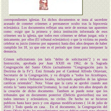
correspondientes iglesias. En dichos documentos se insta al sacerdote
acusado de cometer crímenes a permanecer oculto tras la hipocresía
eclesiástica. Los documentos reflejan una serie de normas tan aparentes
como: exigir que la primera y única institución informada de esos
crímenes sea la iglesia, que todos esos crímenes se deban juzgar, sola y
únicamente, por ellos (El tribunal eclesiástico) o que la victima no pueda
celebrar su juicio (interno por supuesto) hasta diez años despues de haber
cumplido los 18, ya que este es el periodo que tiene para interponer la
denuncia.
Crimen sollicitationis (en latín “delito de solicitación”2 ) es una
Instrucción, aprobada por Juan XXIII en 1962, de la Sagrada
Congregación del Santo Oficio (actualmente “Congregación para la
Doctrina de la Fe“). Está firmada por el Cardenal Alfredo Ottaviani,
Secretario de la Congregación, y va dirigida a “todos los Arzobispos,
Obispos y otros Ordinarios locales, incluyendo aquellos de las iglesias
católicas orientales”. Nota: Véase que la carta se aprobó cuando aun
existía la “santa inquisición”(romana), la cual acabo tres años después de
la creación de dicho documento. Tambien se puede notar que los
tribunales que en documento posterior (Delictis gravioribus) usa son
todos internos y eclesiásticos, no civiles. De hecho no se hicieron
publicos hasta hace poco y con algunas modificaciones ( 14 de julio de
2010 ) Todo queda en casa… En el documento, la Congregación del
Santo Oficio fijaba los procedimientos que se debían seguir para afrontar