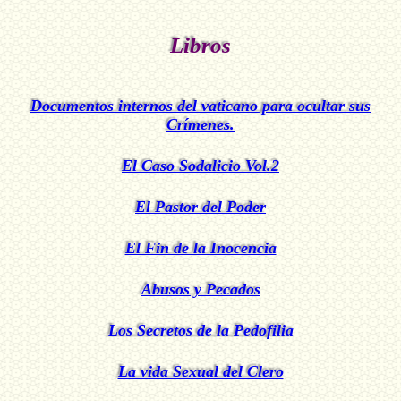
Libros
Documentos internos del vaticano para ocultar sus
Crímenes.
El Caso Sodalicio Vol.2
El Pastor del Poder
El Fin de la Inocencia
Abusos y Pecados
Los Secretos de la Pedofilia
La vida Sexual del Clero