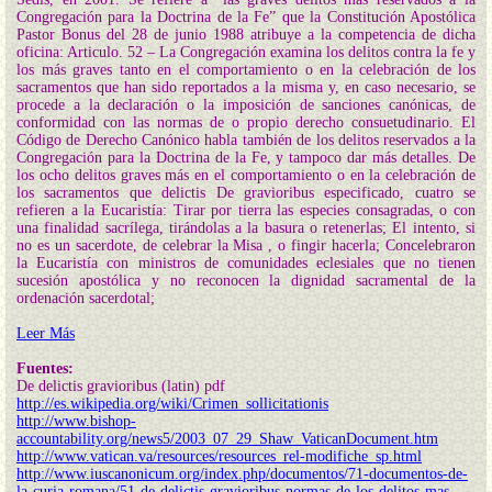
Congregación para la Doctrina de la Fe” que la Constitución Apostólica
Pastor Bonus del 28 de junio 1988 atribuye a la competencia de dicha
oficina: Articulo. 52 – La Congregación examina los delitos contra la fe y
los más graves tanto en el comportamiento o en la celebración de los
sacramentos que han sido reportados a la misma y, en caso necesario, se
procede a la declaración o la imposición de sanciones canónicas, de
conformidad con las normas de o propio derecho consuetudinario. El
Código de Derecho Canónico habla también de los delitos reservados a la
Congregación para la Doctrina de la Fe, y tampoco dar más detalles. De
los ocho delitos graves más en el comportamiento o en la celebración de
los sacramentos que delictis De gravioribus especificado, cuatro se
refieren a la Eucaristía: Tirar por tierra las especies consagradas, o con
una finalidad sacrílega, tirándolas a la basura o retenerlas; El intento, si
no es un sacerdote, de celebrar la Misa , o fingir hacerla; Concelebraron
la Eucaristía con ministros de comunidades eclesiales que no tienen
sucesión apostólica y no reconocen la dignidad sacramental de la
ordenación sacerdotal;
Leer Más
Fuentes:
De delictis gravioribus (latin) pdf
http://es.wikipedia.org/wiki/Crimen_sollicitationis
http://www.bishop-
accountability.org/news5/2003_07_29_Shaw_VaticanDocument.htm
http://www.vatican.va/resources/resources_rel-modifiche_sp.html
http://www.iuscanonicum.org/index.php/documentos/71-documentos-de-
la-curia-romana/51-de-delictis-gravioribus-normas-de-los-delitos-mas-