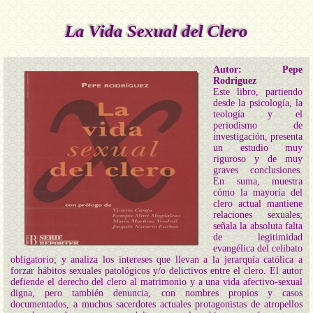
La Vida Sexual del Clero
Autor: Pepe
Rodriguez
Este libro, partiendo
desde la psicología, la
teología y el
periodismo de
investigación, presenta
un estudio muy
riguroso y de muy
graves conclusiones.
En suma, muestra
cómo la mayoría del
clero actual mantiene
relaciones sexuales;
señala la absoluta falta
de legitimidad
evangélica del celibato
obligatorio; y analiza los intereses que llevan a la jerarquía católica a
forzar hábitos sexuales patológicos y/o delictivos entre el clero. El autor
defiende el derecho del clero al matrimonio y a una vida afectivo-sexual
digna, pero también denuncia, con nombres propios y casos
documentados, a muchos sacerdotes actuales protagonistas de atropellos