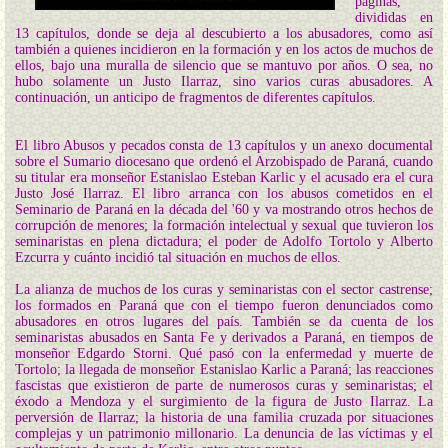
páginas,
divididas en
13 capítulos, donde se deja al descubierto a los abusadores, como así
también a quienes incidieron en la formación y en los actos de muchos de
ellos, bajo una muralla de silencio que se mantuvo por años. O sea, no
hubo solamente un Justo Ilarraz, sino varios curas abusadores. A
continuación, un anticipo de fragmentos de diferentes capítulos.
El libro Abusos y pecados consta de 13 capítulos y un anexo documental
sobre el Sumario diocesano que ordenó el Arzobispado de Paraná, cuando
su titular era monseñor Estanislao Esteban Karlic y el acusado era el cura
Justo José Ilarraz. El libro arranca con los abusos cometidos en el
Seminario de Paraná en la década del '60 y va mostrando otros hechos de
corrupción de menores; la formación intelectual y sexual que tuvieron los
seminaristas en plena dictadura; el poder de Adolfo Tortolo y Alberto
Ezcurra y cuánto incidió tal situación en muchos de ellos.
La alianza de muchos de los curas y seminaristas con el sector castrense;
los formados en Paraná que con el tiempo fueron denunciados como
abusadores en otros lugares del país. También se da cuenta de los
seminaristas abusados en Santa Fe y derivados a Paraná, en tiempos de
monseñor Edgardo Storni. Qué pasó con la enfermedad y muerte de
Tortolo; la llegada de monseñor Estanislao Karlic a Paraná; las reacciones
fascistas que existieron de parte de numerosos curas y seminaristas; el
éxodo a Mendoza y el surgimiento de la figura de Justo Ilarraz. La
perversión de Ilarraz; la historia de una familia cruzada por situaciones
complejas y un patrimonio millonario. La denuncia de las víctimas y el