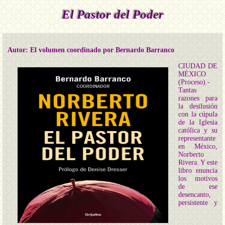
El Pastor del Poder
Autor: El volumen coordinado por Bernardo Barranco
CIUDAD DE
MÉXICO
(Proceso).-
Tantas
razones para
la desilusión
con la cúpula
de la Iglesia
católica y su
representante
en México,
Norberto
Rivera. Y este
libro enuncia
los motivos
de ese
desencanto,
persistente y