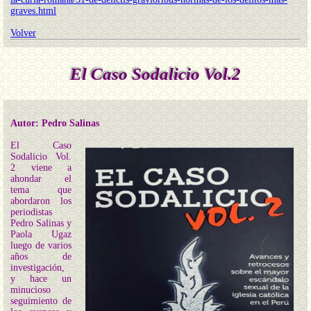
graves.html
Volver
El Caso Sodalicio Vol.2
Autor: Pedro Salinas
El Caso
Sodalicio Vol.
2 viene a
ahondar el
tema que
abordaron los
periodistas
Pedro Salinas y
Paola Ugaz
luego de varios
años de
investigación,
y hace un
minucioso
seguimiento de