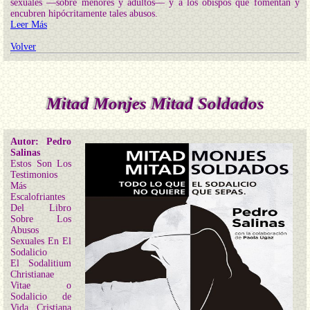
sexuales —sobre menores y adultos— y a los obispos que fomentan y
encubren hipócritamente tales abusos.
Leer Más
Volver
Mitad Monjes Mitad Soldados
Autor: Pedro
Salinas
Estos Son Los
Testimonios
Más
Escalofriantes
Del Libro
Sobre Los
Abusos
Sexuales En El
Sodalicio
El Sodalitium
Christianae
Vitae o
Sodalicio de
Vida Cristiana