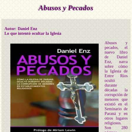
Abusos y Pecados
Autor: Daniel Enz
Lo que intentó ocultar la Iglesia
Abusos y
pecados, el
nuevo libro
de Daniel
Enz, narra
sobre cómo
la Iglesia de
Entre Ríos
ocultó
durante
décadas la
corrupción de
menores que
existió en el
Seminario de
Paraná y en
otros lugares
religiosos.
Son 280