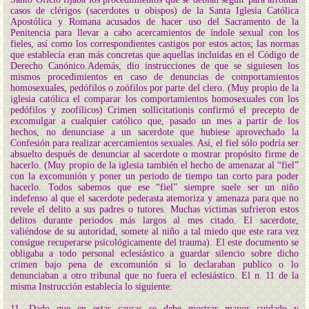
casos de clérigos (sacerdotes u obispos) de la Santa Iglesia Católica
Apostólica y Romana acusados de hacer uso del Sacramento de la
Penitencia para llevar a cabo acercamientos de índole sexual con los
fieles, así como los correspondientes castigos por estos actos; las normas
que establecía eran más concretas que aquellas incluidas en el Código de
Derecho Canónico.Además, dio instrucciones de que se siguiesen los
mismos procedimientos en caso de denuncias de comportamientos
homosexuales, pedófilos o zoófilos por parte del clero. (Muy propio de la
iglesia católica el comparar los comportamientos homosexuales con los
pedófilos y zoofílicos) Crimen sollicitationis confirmó el precepto de
excomulgar a cualquier católico que, pasado un mes a partir de los
hechos, no denunciase a un sacerdote que hubiese aprovechado la
Confesión para realizar acercamientos sexuales. Así, el fiel sólo podría ser
absuelto después de denunciar al sacerdote o mostrar propósito firme de
hacerlo. (Muy propio de la iglesia también el hecho de amenazar al “fiel”
con la excomunión y poner un periodo de tiempo tan corto para poder
hacerlo. Todos sabemos que ese “fiel” siempre suele ser un niño
indefenso al que el sacerdote pederasta atemoriza y amenaza para que no
revele el delito a sus padres o tutores. Muchas victimas sufrieron estos
delitos durante periodos más largos al mes citado. El sacerdote,
valiéndose de su autoridad, somete al niño a tal miedo que este rara vez
consigue recuperarse psicológicamente del trauma). El este documento se
obligaba a todo personal eclesiástico a guardar silencio sobre dicho
crimen bajo pena de excomunión si lo declaraban publico o lo
denunciaban a otro tribunal que no fuera el eclesiástico. El n. 11 de la
misma Instrucción establecía lo siguiente:
11. Dado que en estas causas se debe mostrar mayor cuidado y