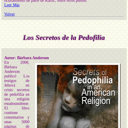
ocultamiento de parte de Karlic, entre otros puntos.
Leer Más
Volver
Los Secretos de la Pedofilia
Autor: Bárbara Anderson
En 2008,
Bárbara
Anderson
publicó Los
testigos de
Jehová en
crisis: secretos
de pedofilia en
una religión
estadounidense.
El libro
contiene
comentarios y
unas 5000
páginas de