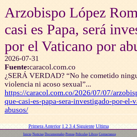
Arzobispo López Rom
casi es Papa, será inve
por el Vaticano por ab
2026-07-31
Fuente:
caracol.com.co
¿SERÁ VERDAD? “No he cometido ningun
violencia ni acoso sexual”...
https://caracol.com.co/2026/07/07/arzobi
que-casi-es-papa-sera-investigado-por-el-v
abusos/
Primera
Anterior
1
2
3
4
Siguiente
Ultima
Inicio
Noticias
Documentales
Prensa
Peliculas
Libros
Contactanos